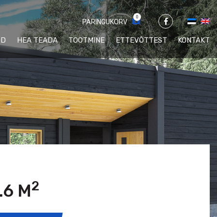
0
PÄRINGUKORV
ÖD
HEA TEADA
TOOTMINE
ETTEVÕTTEST
KONTAKT
2
.6 M