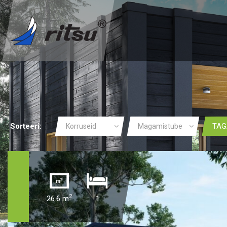
Sorteeri:
TAG
Korruseid
Magamistube
2
26.6 m
1