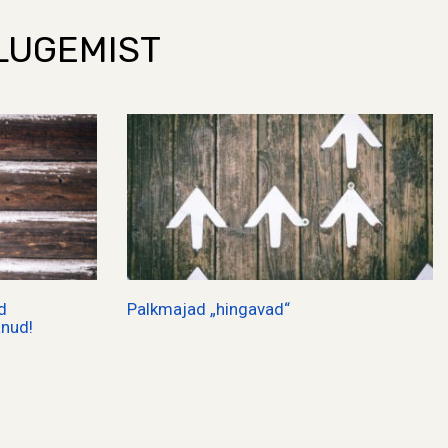
LUGEMIST
d
Palkmajad „hingavad“
anud!