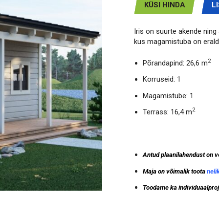
KÜSI HINDA
L
Iris on suurte akende nin
kus magamistuba on eralda
2
Põrandapind: 26,6 m
Korruseid: 1
Magamistube: 1
2
Terrass: 16,4 m
Antud plaanilahendust on v
Maja on võimalik toota
neli
Toodame ka individuaalproje