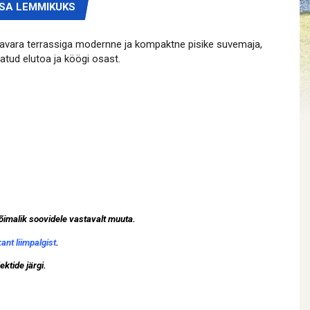
ISA LEMMIKUKS
g avara terrassiga modernne ja kompaktne pisike suvemaja,
tud elutoa ja köögi osast.
õimalik soovidele vastavalt muuta.
kant liimpalgist
.
ktide järgi.