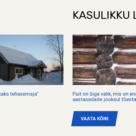
KASULIKKU 
 kaks tehasemaja“
Puit on õige valik, mis on en
aastasadade jooksul tõest
VAATA KÕIKI