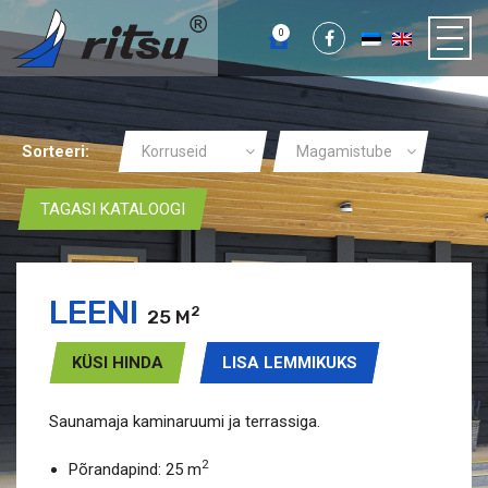
0
Sorteeri:
Korruseid
Magamistube
TAGASI KATALOOGI
LEENI
2
25 M
KÜSI HINDA
LISA LEMMIKUKS
Saunamaja kaminaruumi ja terrassiga.
2
Põrandapind: 25 m