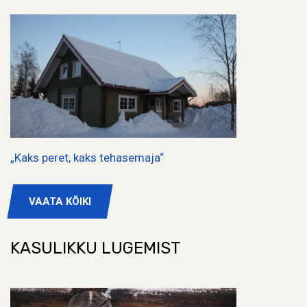
„Kaks peret, kaks tehasemaja“
VAATA KÕIKI
KASULIKKU LUGEMIST