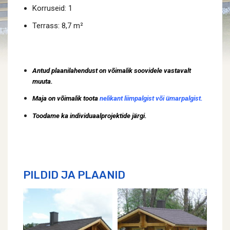
Korruseid: 1
Terrass: 8,7 m²
Antud plaanilahendust on võimalik soovidele vastavalt
muuta.
Maja on võimalik toota
nelikant liimpalgist või ümarpalgist.
Toodame ka individuaalprojektide järgi.
PILDID JA PLAANID