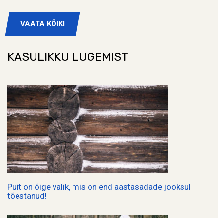
VAATA KÕIKI
KASULIKKU LUGEMIST
Puit on õige valik, mis on end aastasadade jooksul
tõestanud!