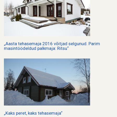
„Aasta tehasemaja 2016 võitjad selgunud. Parim
masintöödeldud palkmaja: Ritsu“
„Kaks peret, kaks tehasemaja“