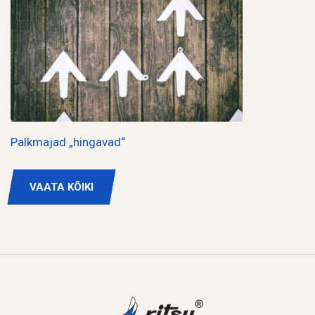
Palkmajad „hingavad“
VAATA KÕIKI