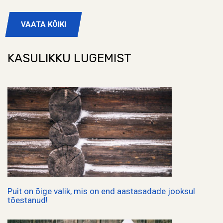
VAATA KÕIKI
KASULIKKU LUGEMIST
Puit on õige valik, mis on end aastasadade jooksul
tõestanud!