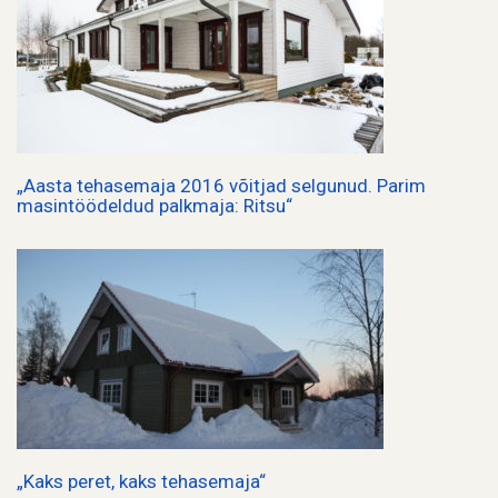
„Aasta tehasemaja 2016 võitjad selgunud. Parim
masintöödeldud palkmaja: Ritsu“
„Kaks peret, kaks tehasemaja“