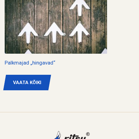
Palkmajad „hingavad“
VAATA KÕIKI