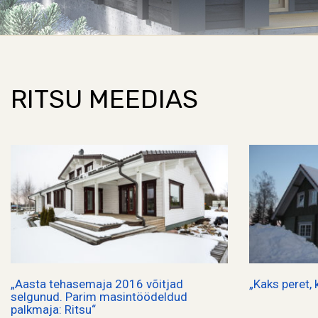
RITSU MEEDIAS
„Aasta tehasemaja 2016 võitjad
„Kaks peret,
selgunud. Parim masintöödeldud
palkmaja: Ritsu“