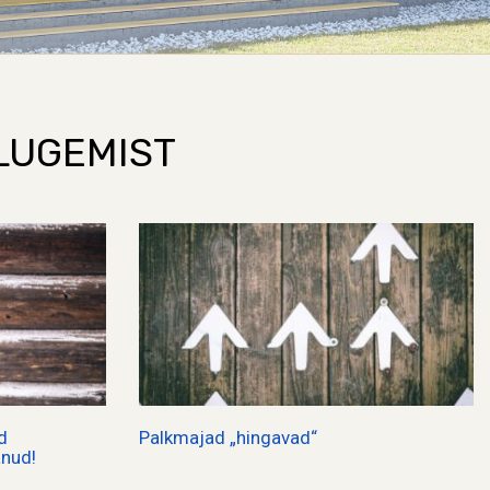
LUGEMIST
d
Palkmajad „hingavad“
anud!