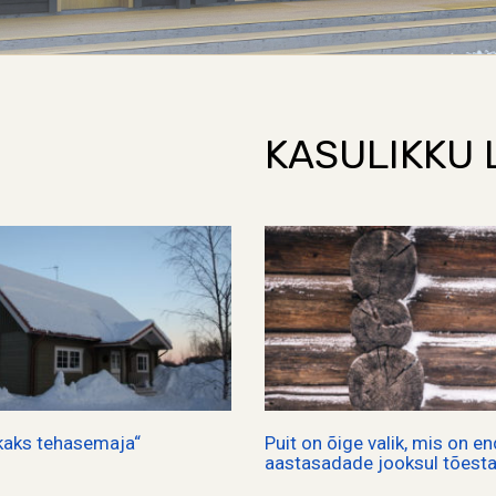
KASULIKKU 
 kaks tehasemaja“
Puit on õige valik, mis on en
aastasadade jooksul tõest